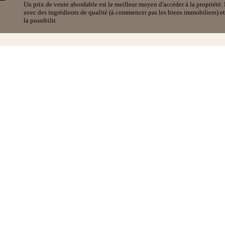
Un prix de vente abordable est le meilleur moyen d'accéder à la propriété
avec des ingrédients de qualité (à commencer pas les biens immobiliers) et 
la possibilit