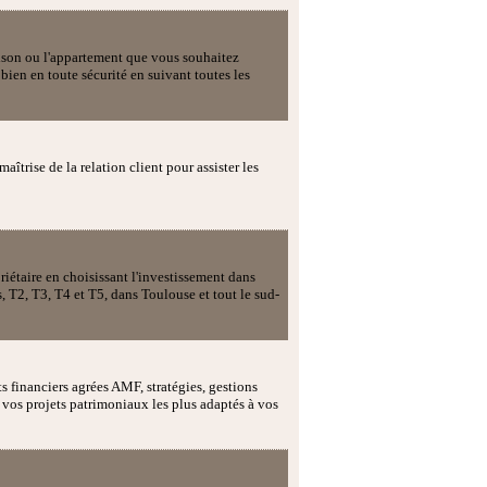
ison ou l'appartement que vous souhaitez
bien en toute sécurité en suivant toutes les
aîtrise de la relation client pour assister les
iétaire en choisissant l'investissement dans
, T2, T3, T4 et T5, dans Toulouse et tout le sud-
s financiers agrées AMF, stratégies, gestions
vos projets patrimoniaux les plus adaptés à vos