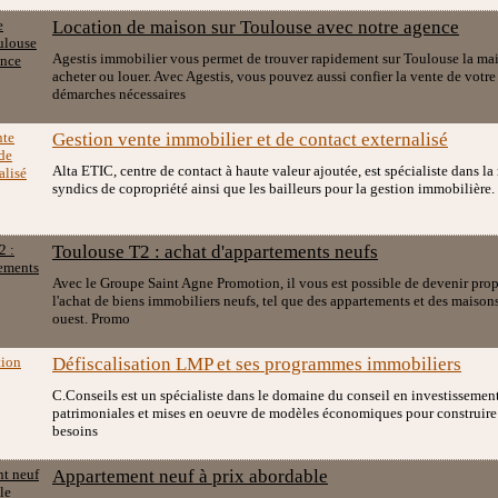
Location de maison sur Toulouse avec notre agence
Agestis immobilier vous permet de trouver rapidement sur Toulouse la ma
acheter ou louer. Avec Agestis, vous pouvez aussi confier la vente de votre 
démarches nécessaires
Gestion vente immobilier et de contact externalisé
Alta ETIC, centre de contact à haute valeur ajoutée, est spécialiste dans la m
syndics de copropriété ainsi que les bailleurs pour la gestion immobilière.
Toulouse T2 : achat d'appartements neufs
Avec le Groupe Saint Agne Promotion, il vous est possible de devenir propr
l'achat de biens immobiliers neufs, tel que des appartements et des maisons
ouest. Promo
Défiscalisation LMP et ses programmes immobiliers
C.Conseils est un spécialiste dans le domaine du conseil en investissement
patrimoniales et mises en oeuvre de modèles économiques pour construire 
besoins
Appartement neuf à prix abordable