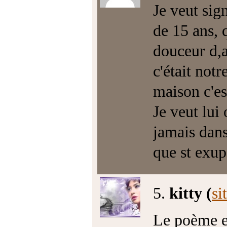
Je veut sign
de 15 ans, 
douceur d,a
c'était not
maison c'est
Je veut lui 
jamais dans
que st exup
5.
kitty (
si
Le poème es