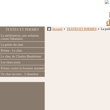
Accueil
TEXTES ET POEMES
La pri
TEXTES ET POEMES
La stérilisation, une solution
contre l'abandon
La prière du chat
Poème - Le chat
Le chat, de Charles Baudelaire
Les chats noirs
Poème contre la fourrure animale
Un chat raconte... L'abandon