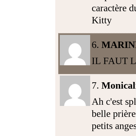
caractère d
Kitty
6.
MARIN
IL FAUT 
7.
Monical
Ah c'est sp
belle prière
petits anges