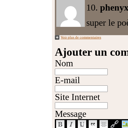
10.
pheny
super le po
Voir plus de commentaires
Ajouter un co
Nom
E-mail
Site Internet
Message