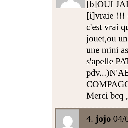
[b]OUI JA
[i]vraie !!!
c'est vrai q
jouet,ou un
une mini as
s'apelle 
pdv...)N
COMPAGON
Merci bcq ,
4.
jojo
04/