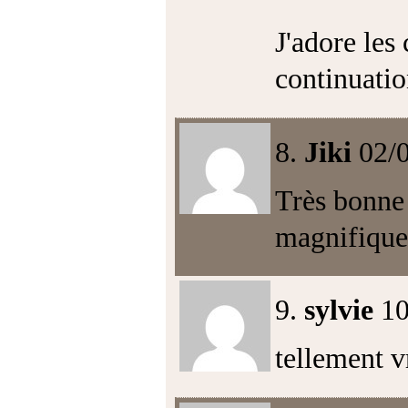
J'adore les 
continuatio
8.
Jiki
02/
Très bonne 
magnifiqu
9.
sylvie
10
tellement 