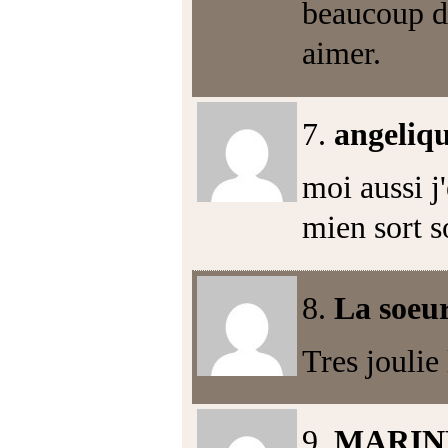
beaucoup d'
aimer.
7.
angeliq
moi aussi j
mien sort s
8.
La soeu
Tres joulie 
9.
MARIN