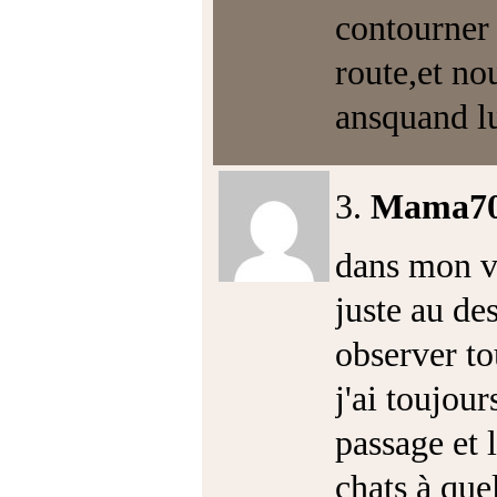
contourner 
route,et no
ansquand lu
3.
Mama7
dans mon vi
juste au de
observer to
j'ai toujour
passage et 
chats à que