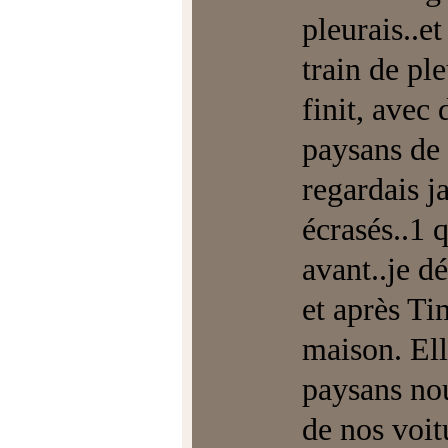
pleurais..et
train de pl
finit, avec 
paysans de 
regardais ja
écrasés..1 
avant..je d
et après Ti
maison. Elle
paysans nou
de nos voit