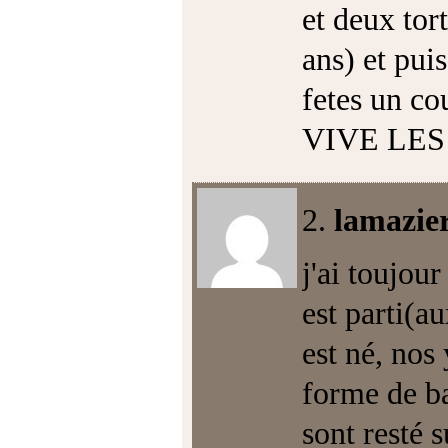
et deux tor
ans) et pui
fetes un co
VIVE LES
2.
lamazier
j'ai toujou
est parti(a
est né, nos
forme de b
sont resté s