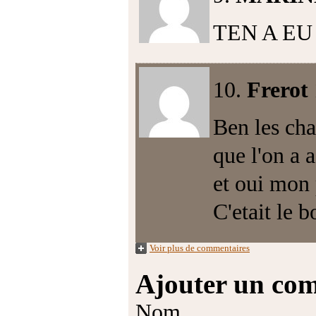
TEN A EU
10.
Frerot
Ben les cha
que l'on a 
et oui mon
C'etait le 
Voir plus de commentaires
Ajouter un co
Nom