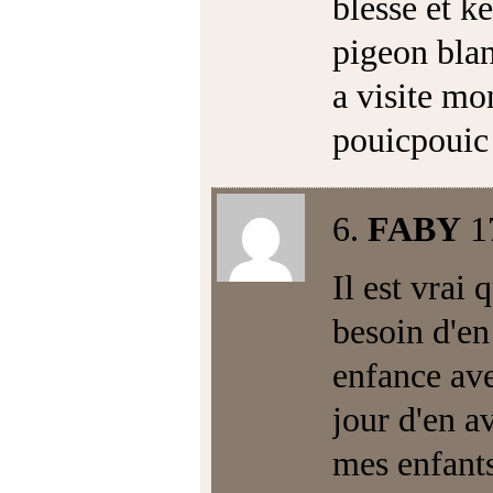
blesse et ke
pigeon blan
a visite mo
pouicpouic 
6.
FABY
1
Il est vrai
besoin d'en
enfance ave
jour d'en av
mes enfants 