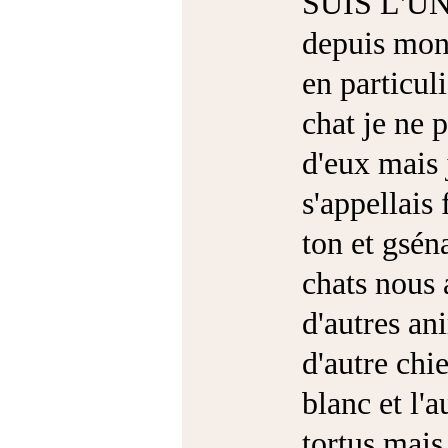
SUIS L'U
depuis mon
en particul
chat je ne
d'eux mais 
s'appellais
ton et gsén
chats nous 
d'autres a
d'autre chi
blanc et l'a
tortus mais