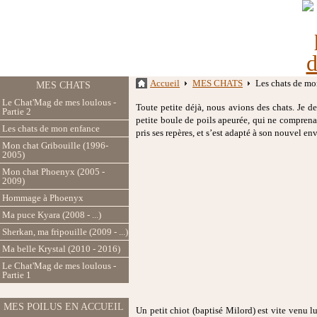
Accueil
MES CHATS
Les chats de mo
MES CHATS
Le Chat'Mag de mes loulous -
Toute petite déjà, nous avions des chats. Je 
Partie 2
petite boule de poils apeurée, qui ne comprenai
Les chats de mon enfance
pris ses repères, et s’est adapté à son nouvel e
Mon chat Gribouille (1996-
2005)
Mon chat Phoenyx (2005 -
2009)
Hommage à Phoenyx
Ma puce Kyara (2008 - ...)
Sherkan, ma fripouille (2009 - ...)
Ma belle Krystal (2010 - 2016)
Le Chat'Mag de mes loulous -
Partie 1
MES POILUS EN ACCUEIL
Un petit chiot (baptisé Milord) est vite venu 