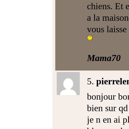
chiens. Et 
a la maison
vous laisse
Mama70
5.
pierrele
bonjour bon
bien sur qd 
je n en ai 