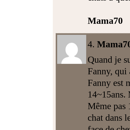
Mama70
4.
Mama70
Quand je su
Fanny, qui 
Fanny est m
14~15ans. 
Même pas 1m
chat dans l
face de che