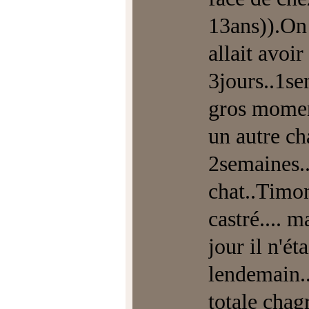
13ans)).On 
allait avoir
3jours..1se
gros moment
un autre ch
2semaines..
chat..Timon
castré.... m
jour il n'ét
lendemain..
totale chag