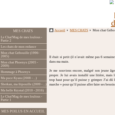
Accueil
MES CHATS
Mon chat Gribo
MES CHATS
Le Chat'Mag de mes loulous -
Partie 2
Les chats de mon enfance
Mon chat Gribouille (1996-
2005)
Il était si petit (il n’avait même pas 6 semaine
dans ma main.
Mon chat Phoenyx (2005 -
2009)
Je me souviens encore, malgré son jeune âge,
Hommage à Phoenyx
propre. Je lui avais installé une litière, mais 
Ma puce Kyara (2008 - ...)
trop haut pour qu’il puisse y grimper. J’ai dû l
Sherkan, ma fripouille (2009 - ...)
marche » pour qu’il puisse aller faire ses besoin
Ma belle Krystal (2010 - 2016)
Le Chat'Mag de mes loulous -
Partie 1
MES POILUS EN ACCUEIL