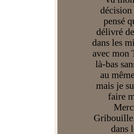
décision
pensé qu
délivré de
dans les mi
avec mon Ti
là-bas san
au même c
mais je su
faire m
Merci
Gribouille.
dans l