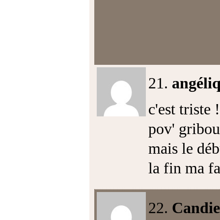
21.
angéli
c'est triste !
pov' gribou
mais le déb
la fin ma fa
22.
Candie