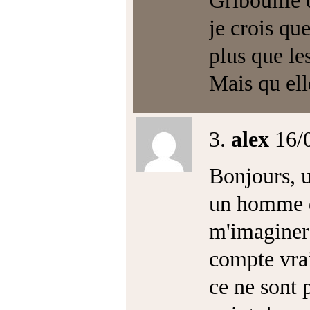
Gribouille
je crois qu
plus que les
Mais qu ell
3.
alex
16/
Bonjours, u
un homme de
m'imaginer 
compte vra
ce ne sont