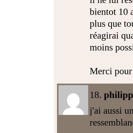
bientot 10 
plus que to
réagirai qua
moins possi
Merci pour 
18.
philip
j'ai aussi 
ressemblan