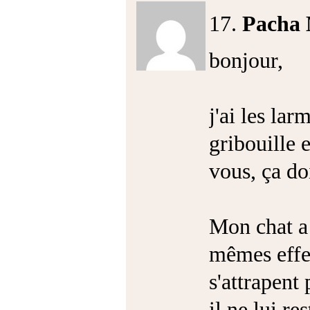
17.
Pacha
bonjour,
j'ai les lar
gribouille
vous, ça doi
Mon chat a 
mêmes effet
s'attrapent
il ne lui r