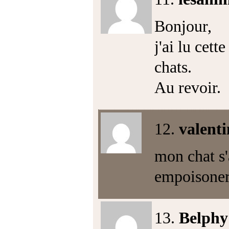
Bonjour,
j'ai lu cett
chats.
Au revoir.
12.
valenti
mon chat s'a
empoisone
13.
Belphy