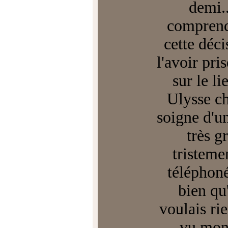
demi..
comprends
cette déci
l'avoir pri
sur le l
Ulysse ch
soigne d'u
très g
tristemen
téléphoné
bien qu
voulais rie
vu mon 