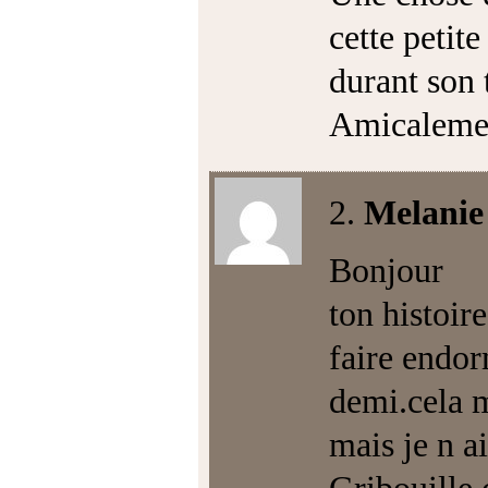
cette petite
durant son 
Amicalement
2.
Melanie
Bonjour
ton histoir
faire endor
demi.cela m
mais je n a