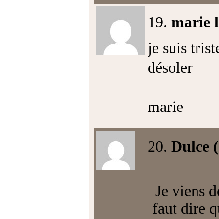
19.
marie l
je suis tris
désoler
marie
20.
Dulce (
Je viens de
faut dire 