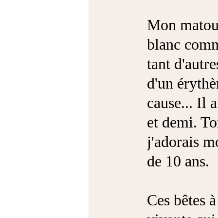
Mon matou,
blanc comme
tant d'autr
d'un éryth
cause... Il 
et demi. T
j'adorais m
de 10 ans.
Ces bêtes à