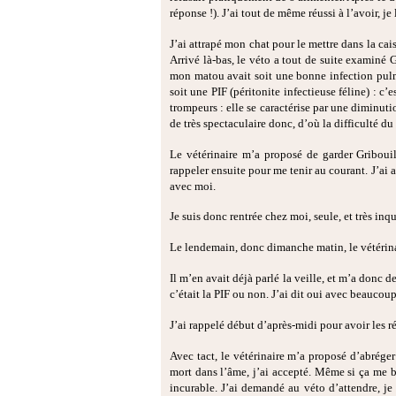
réponse !). J’ai tout de même réussi à l’avoir, 
J’ai attrapé mon chat pour le mettre dans la cai
Arrivé là-bas, le véto a tout de suite examiné 
mon matou avait soit une bonne infection pulm
soit une PIF (péritonite infectieuse féline) : 
trompeurs : elle se caractérise par une diminuti
de très spectaculaire donc, d’où la difficulté du
Le vétérinaire m’a proposé de garder Gribouil
rappeler ensuite pour me tenir au courant. J’ai
avec moi.
Je suis donc rentrée chez moi, seule, et très in
Le lendemain, donc dimanche matin, le vétérina
Il m’en avait déjà parlé la veille, et m’a donc
c’était la PIF ou non. J’ai dit oui avec beaucoup 
J’ai rappelé début d’après-midi pour avoir les r
Avec tact, le vétérinaire m’a proposé d’abrége
mort dans l’âme, j’ai accepté. Même si ça me bri
incurable. J’ai demandé au véto d’attendre, je 