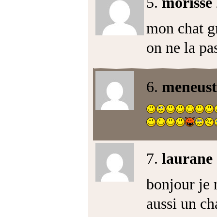
5.
morisse
mon chat g
on ne la pa
6.
meneust
7.
laurane
bonjour je 
aussi un cha