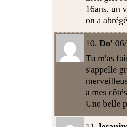
16ans. un v
on a abrégé
10.
Do'
06
Tu m'as fai
s'appelle gr
merveilleus
a mes côtés
Une belle p
11.
lesani