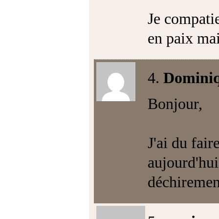
Je compatie
en paix ma
4.
Domini
Bonjour,
J'ai du fai
aujourd'hui.
déchirement