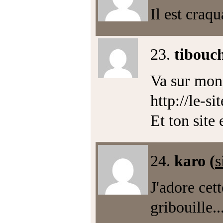
Il est craqu
23.
tibouc
Va sur mon 
http://le-s
Et ton site 
24.
karo (
s
J'adore cet
gribouille.