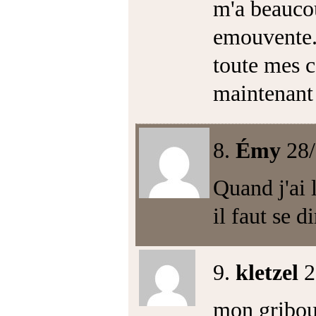
m'a beaucoup
emouvente.
toute mes 
maintenant 
8.
Émy
28
Quand j'ai l
il faut se d
9.
kletzel
2
mon griboui