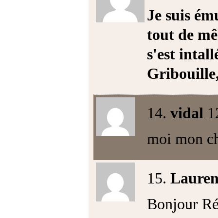
Je suis ému
tout de mê
s'est intal
Gribouille,
14.
vidal
1
moi mon ch
15.
Lauren
Bonjour Ré