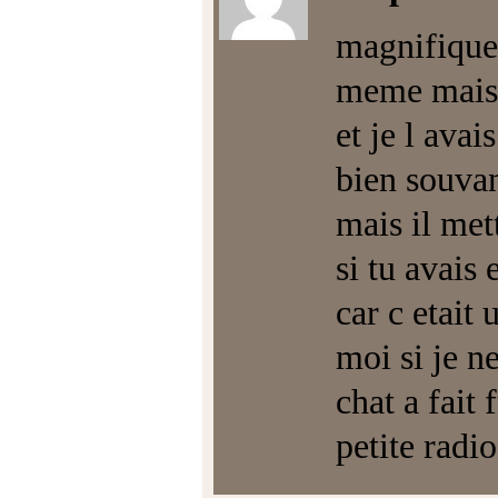
magnifique 
meme mais b
et je l avai
bien souvan
mais il mett
si tu avais
car c etait
moi si je ne
chat a fait 
petite radio