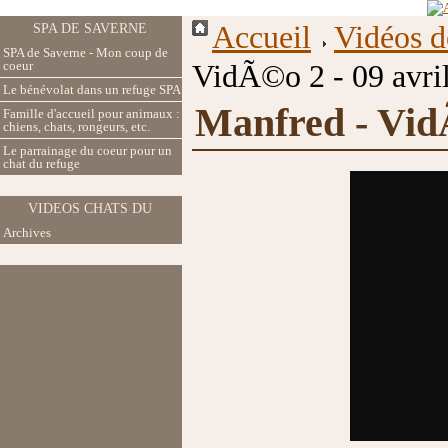
Accueil
Vidéos d
SPA DE SAVERNE
SPA de Saverne - Mon coup de
coeur
VidÃ©o 2 - 09 avri
Le bénévolat dans un refuge SPA
Manfred - VidÃ
Famille d'accueil pour animaux :
chiens, chats, rongeurs, etc.
Le parrainage du coeur pour un
chat du refuge
VIDEOS CHATS DU
Archives
REFUGE