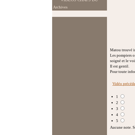
Archives
REFUGE
Matou trouvé i
Les pompiers on
soigné et le vo
Il est gentil.
Pour toute info
Vidéo précéd
1
2
3
4
5
Aucune note. So