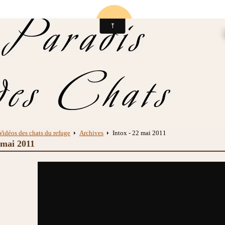
Vidéos des chats du refuge
Archives
Intox - 22 mai 2011
 mai 2011