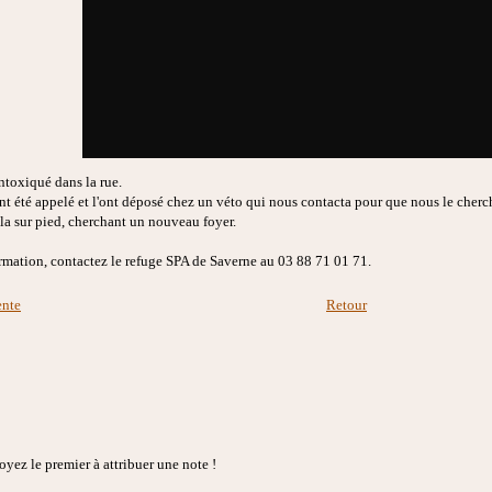
ntoxiqué dans la rue.
t été appelé et l'ont déposé chez un véto qui nous contacta pour que nous le cherch
ila sur pied, cherchant un nouveau foyer.
rmation, contactez le refuge SPA de Saverne au 03 88 71 01 71.
ente
Retour
yez le premier à attribuer une note !