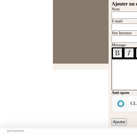
Ajouter un
Nom
E-mail
Site Internet
Message
Anti-spam
CL
SPONSORS