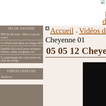
Accueil
Vidéos d
SPA DE SAVERNE
SPA de Saverne - Mon coup de
coeur
Cheyenne 01
Le bénévolat dans un refuge SPA
05 05 12 Chey
Famille d'accueil pour animaux :
chiens, chats, rongeurs, etc.
Le parrainage du coeur pour un
chat du refuge
VIDEOS CHATS DU
Archives
REFUGE