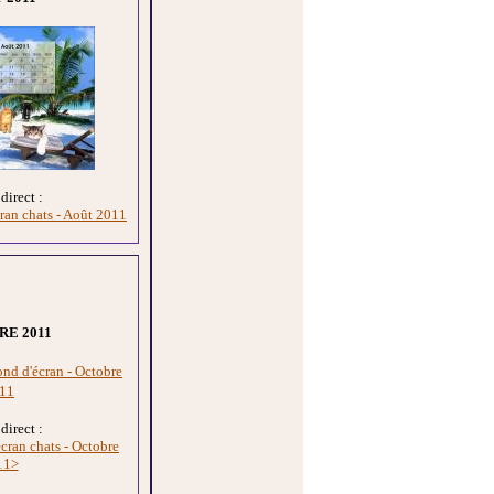
direct :
ran chats - Août 2011
E 2011
direct :
cran chats - Octobre
11>