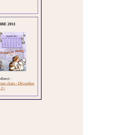
RE 2011
direct :
cran chats - Décembre
11>