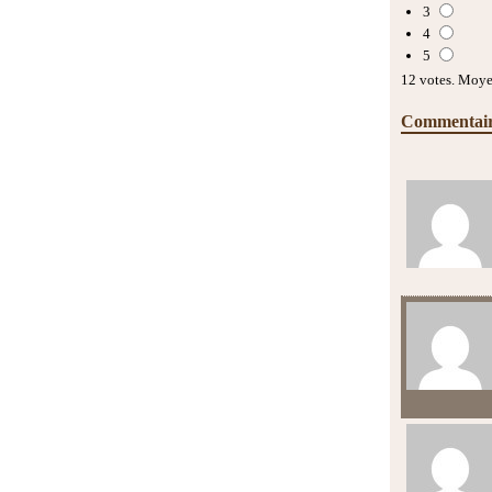
3
4
5
12
votes. Moy
Commentai