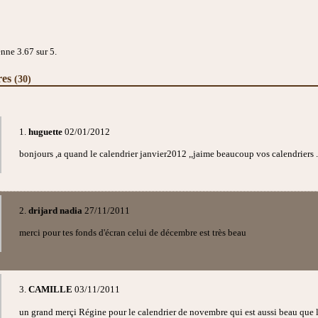
enne
3.67
sur 5.
res
(30)
1.
huguette
02/01/2012
bonjours ,a quand le calendrier janvier2012 ,,jaime beaucoup vos calendriers .
2.
drijard nadia
27/11/2011
merci pour tes fonds d'écran celui de décembre est très beau
3.
CAMILLE
03/11/2011
un grand merçi Régine pour le calendrier de novembre qui est aussi beau que l