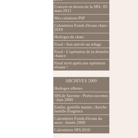
Concert en faveur de la SPA - 05
mars 2011
Mes créations PSP
Calendriers Fonds d'écran chats -
2010
Horloges de chats
Fioul - Son arrivée au refuge
Fioul - L'opération de la dernière
chance
Fioul revit après une opération
réussie !
ARCHIVES 2009
Horloges offertes
SPA de Saverne - Portes ouvertes
- Juin 2009
Emilie, gentille mamie, cherche
famille d'urgence
Calendriers Fonds d'écran du
mois - Année 2009
Calendriers SPA 2010