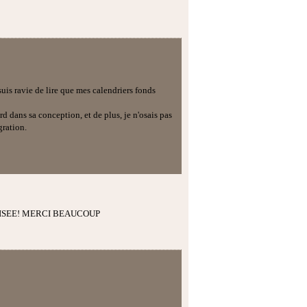
uis ravie de lire que mes calendriers fonds
rd dans sa conception, et de plus, je n'osais pas
gration.
LISEE! MERCI BEAUCOUP