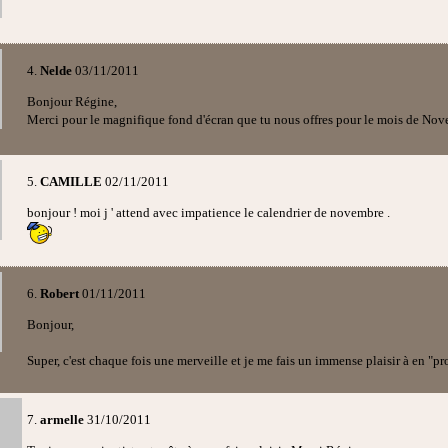
4.
Nelde
03/11/2011
Bonjour Régine,
Merci pour le magnifique fond d'écran que tu nous offres pour le mois de No
5.
CAMILLE
02/11/2011
bonjour ! moi j ' attend avec impatience le calendrier de novembre .
6.
Robert
01/11/2011
Bonjour,
Super, c'est chaque fois une merveille et je me fais un immense plaisir à en "pro
7.
armelle
31/10/2011