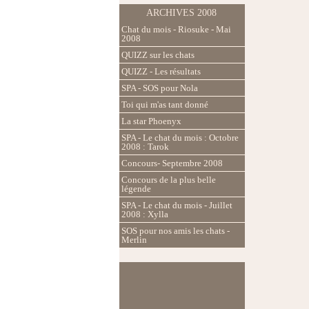
ARCHIVES 2008
Chat du mois - Riosuke - Mai
2008
QUIZZ sur les chats
QUIZZ - Les résultats
SPA - SOS pour Nola
Toi qui m'as tant donné
La star Phoenyx
SPA - Le chat du mois : Octobre
2008 : Tarok
Concours- Septembre 2008
Concours de la plus belle
légende
SPA - Le chat du mois - Juillet
2008 : Xylla
SOS pour nos amis les chats -
Merlin