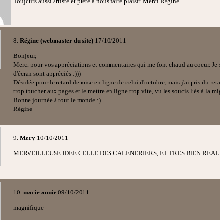
Toujours aussi artiste et prête à nous faire plaisir. Merci Régine.
8.
Régine (webmaster du site)
17/10/2011
Bonjour,
Merci pour vos appréciations et commentaires qui me font chaud au coeur. Je s
d'écran sont appréciés :)))
Désolée pour le retard de mise en ligne de celui d'octobre, mais j'ai pris du reta
trop toucher aux pages et le mettre en ligne trop vite, vu les soucis liés à la mi
Bonne journée à tout le monde :)
Régine
9.
Mary
10/10/2011
MERVEILLEUSE IDEE CELLE DES CALENDRIERS, ET TRES BIEN REA
10.
marie annie
09/10/2011
magnifique