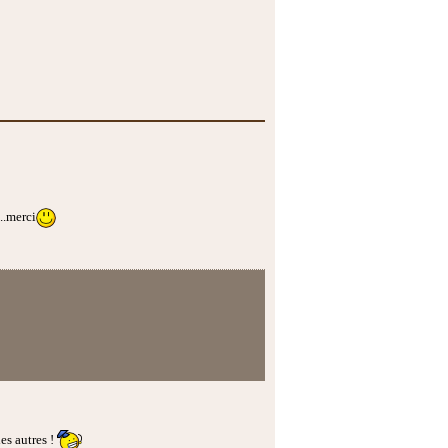
..merci
es autres !