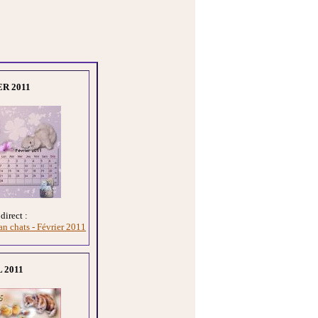
R 2011
direct :
an chats - Février 2011
 2011